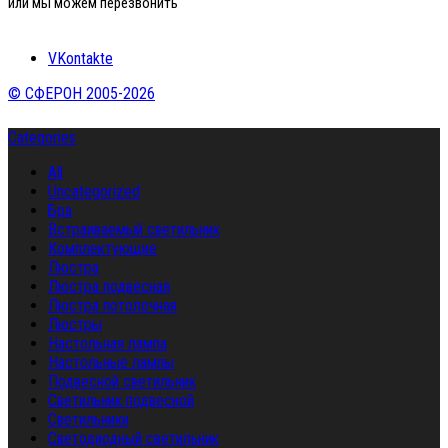
или мы можем перезвонить
VKontakte
© СФЕРОН 2005-2026
Categories
All
Uncategorized
Бра
Встраиваемый светильник
Комплектующие
Люстра
Люстра подвесная
Люстра потолочная
Люстры
Настольная лампа
Настольные лампы
Подвесной светильник
Светильник подвесной
Светильники
Светодиодный светильник