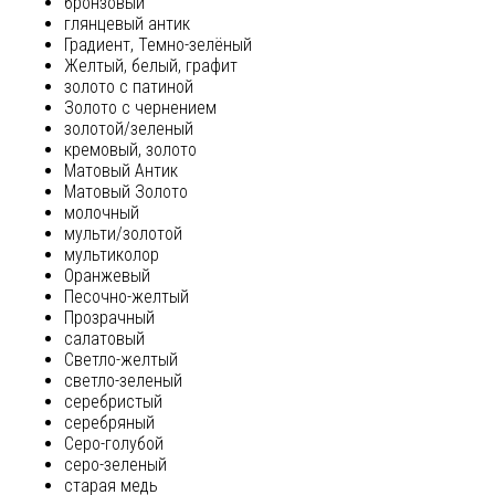
бронзовый
глянцевый антик
Градиент, Темно-зелёный
Желтый, белый, графит
золото с патиной
Золото с чернением
золотой/зеленый
кремовый, золото
Матовый Антик
Матовый Золото
молочный
мульти/золотой
мультиколор
Оранжевый
Песочно-желтый
Прозрачный
салатовый
Светло-желтый
светло-зеленый
серебристый
серебряный
Серо-голубой
серо-зеленый
старая медь