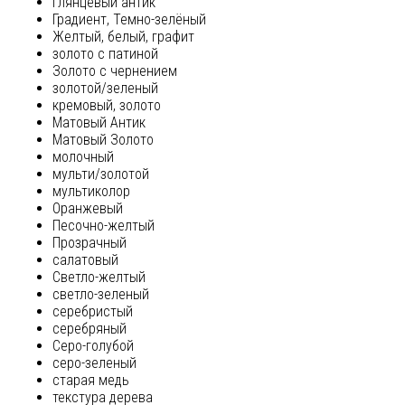
глянцевый антик
Градиент, Темно-зелёный
Желтый, белый, графит
золото с патиной
Золото с чернением
золотой/зеленый
кремовый, золото
Матовый Антик
Матовый Золото
молочный
мульти/золотой
мультиколор
Оранжевый
Песочно-желтый
Прозрачный
салатовый
Светло-желтый
светло-зеленый
серебристый
серебряный
Серо-голубой
серо-зеленый
старая медь
текстура дерева