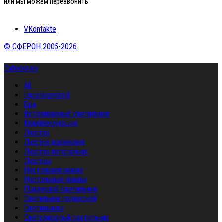
или мы можем перезвонить
VKontakte
© СФЕРОН 2005-2026
Categories
All
Uncategorized
Бра
Встраиваемый светильник
Комплектующие
Люстра
Люстра подвесная
Люстра потолочная
Люстры
Настольная лампа
Настольные лампы
Подвесной светильник
Светильник подвесной
Светильники
Светодиодный светильник