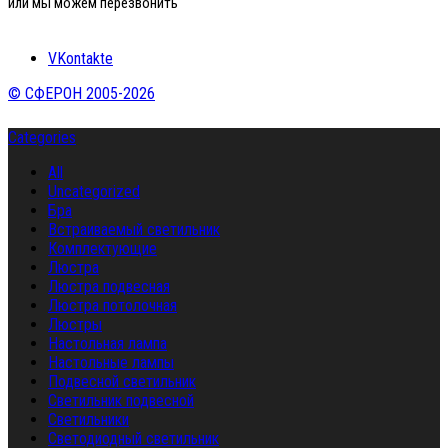
или мы можем перезвонить
VKontakte
© СФЕРОН 2005-2026
Categories
All
Uncategorized
Бра
Встраиваемый светильник
Комплектующие
Люстра
Люстра подвесная
Люстра потолочная
Люстры
Настольная лампа
Настольные лампы
Подвесной светильник
Светильник подвесной
Светильники
Светодиодный светильник