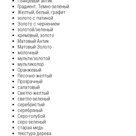
глянцевый антик
Градиент, Темно-зелёный
Желтый, белый, графит
золото с патиной
Золото с чернением
золотой/зеленый
кремовый, золото
Матовый Антик
Матовый Золото
молочный
мульти/золотой
мультиколор
Оранжевый
Песочно-желтый
Прозрачный
салатовый
Светло-желтый
светло-зеленый
серебристый
серебряный
Серо-голубой
серо-зеленый
старая медь
текстура дерева