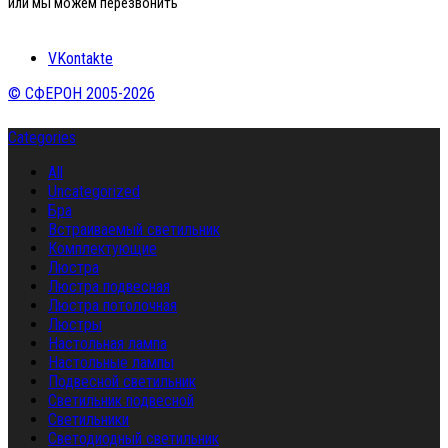
или мы можем перезвонить
VKontakte
© СФЕРОН 2005-2026
Categories
All
Uncategorized
Бра
Встраиваемый светильник
Комплектующие
Люстра
Люстра подвесная
Люстра потолочная
Люстры
Настольная лампа
Настольные лампы
Подвесной светильник
Светильник подвесной
Светильники
Светодиодный светильник