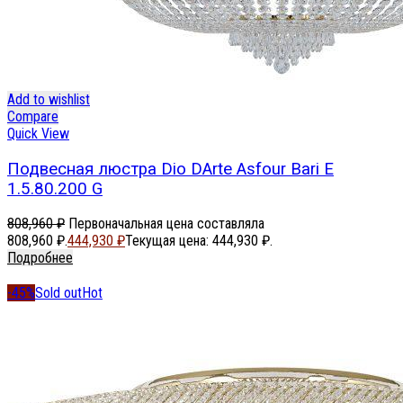
Add to wishlist
Compare
Quick View
Подвесная люстра Dio DArte Asfour Bari E
1.5.80.200 G
808,960
₽
Первоначальная цена составляла
808,960 ₽.
444,930
₽
Текущая цена: 444,930 ₽.
Подробнее
-45%
Sold out
Hot