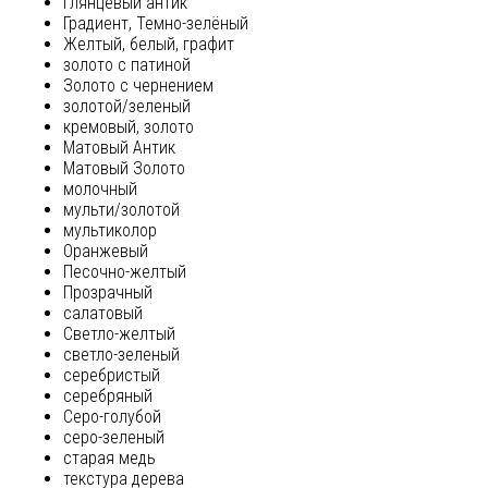
глянцевый антик
Градиент, Темно-зелёный
Желтый, белый, графит
золото с патиной
Золото с чернением
золотой/зеленый
кремовый, золото
Матовый Антик
Матовый Золото
молочный
мульти/золотой
мультиколор
Оранжевый
Песочно-желтый
Прозрачный
салатовый
Светло-желтый
светло-зеленый
серебристый
серебряный
Серо-голубой
серо-зеленый
старая медь
текстура дерева