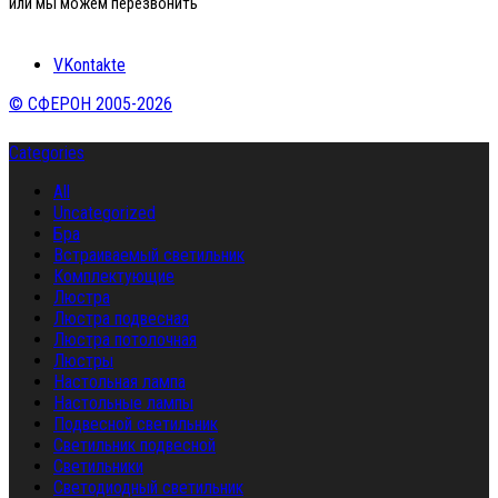
или мы можем перезвонить
VKontakte
© СФЕРОН 2005-2026
Categories
All
Uncategorized
Бра
Встраиваемый светильник
Комплектующие
Люстра
Люстра подвесная
Люстра потолочная
Люстры
Настольная лампа
Настольные лампы
Подвесной светильник
Светильник подвесной
Светильники
Светодиодный светильник