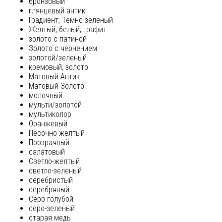
бронзовый
глянцевый антик
Градиент, Темно-зелёный
Желтый, белый, графит
золото с патиной
Золото с чернением
золотой/зеленый
кремовый, золото
Матовый Антик
Матовый Золото
молочный
мульти/золотой
мультиколор
Оранжевый
Песочно-желтый
Прозрачный
салатовый
Светло-желтый
светло-зеленый
серебристый
серебряный
Серо-голубой
серо-зеленый
старая медь