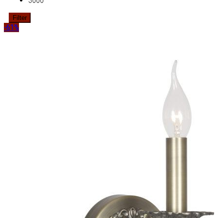
3000
Filter
-61%