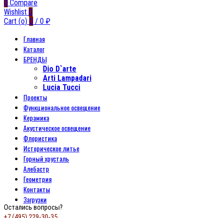
0
Compare
Wishlist
0
Cart (
o
)
0
/
0
₽
Главная
Каталог
БРЕНДЫ
Dio D`arte
Arti Lampadari
Lucia Tucci
Проекты
Функциональное освещение
Керамика
Акустическое освещение
Флористика
Историческое литье
Горный хрусталь
Алебастр
Геометрия
Контакты
Загрузки
Остались вопросы?
+7 (495) 229-30-35