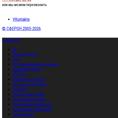
или мы можем перезвонить
VKontakte
© СФЕРОН 2005-2026
Categories
All
Uncategorized
Бра
Встраиваемый светильник
Комплектующие
Люстра
Люстра подвесная
Люстра потолочная
Люстры
Настольная лампа
Настольные лампы
Подвесной светильник
Светильник подвесной
Светильники