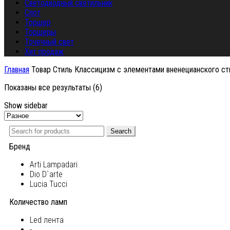
Светодиодный светильник
Спот
Торшер
Торшеры
Точечный свет
Хит продаж
Главная
Товар Стиль
Классицизм с элементами вненецианского ст
Показаны все результаты (6)
Show sidebar
Search
Бренд
Arti Lampadari
Dio D`arte
Lucia Tucci
Количество ламп
Led лента
-