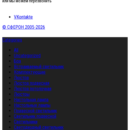
или мы можем перезвонить
VKontakte
© СФЕРОН 2005-2026
Categories
All
Uncategorized
Бра
Встраиваемый светильник
Комплектующие
Люстра
Люстра подвесная
Люстра потолочная
Люстры
Настольная лампа
Настольные лампы
Подвесной светильник
Светильник подвесной
Светильники
Светодиодный светильник