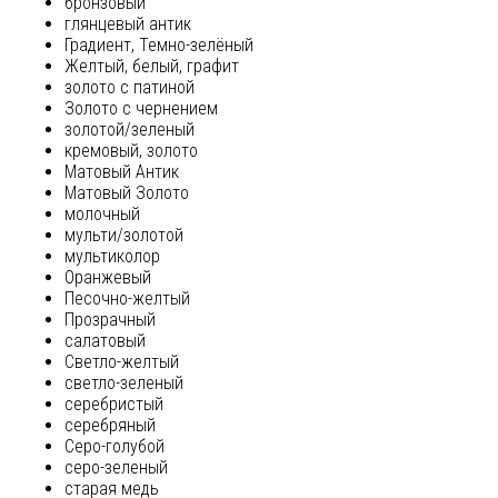
бронзовый
глянцевый антик
Градиент, Темно-зелёный
Желтый, белый, графит
золото с патиной
Золото с чернением
золотой/зеленый
кремовый, золото
Матовый Антик
Матовый Золото
молочный
мульти/золотой
мультиколор
Оранжевый
Песочно-желтый
Прозрачный
салатовый
Светло-желтый
светло-зеленый
серебристый
серебряный
Серо-голубой
серо-зеленый
старая медь