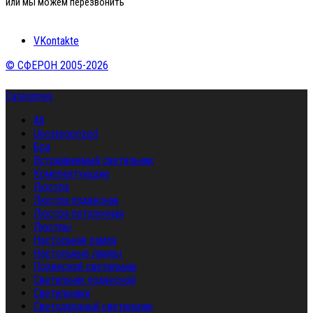
или мы можем перезвонить
VKontakte
© СФЕРОН 2005-2026
Categories
All
Uncategorized
Бра
Встраиваемый светильник
Комплектующие
Люстра
Люстра подвесная
Люстра потолочная
Люстры
Настольная лампа
Настольные лампы
Подвесной светильник
Светильник подвесной
Светильники
Светодиодный светильник