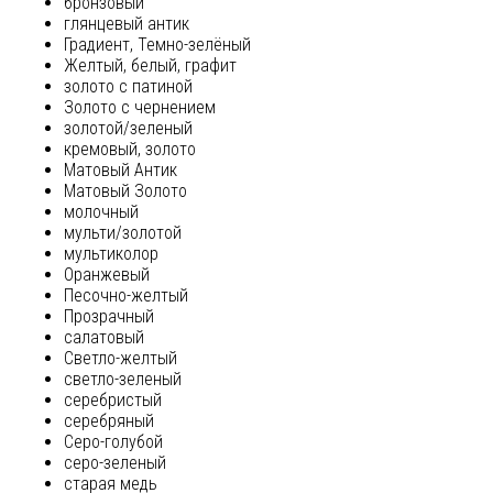
бронзовый
глянцевый антик
Градиент, Темно-зелёный
Желтый, белый, графит
золото с патиной
Золото с чернением
золотой/зеленый
кремовый, золото
Матовый Антик
Матовый Золото
молочный
мульти/золотой
мультиколор
Оранжевый
Песочно-желтый
Прозрачный
салатовый
Светло-желтый
светло-зеленый
серебристый
серебряный
Серо-голубой
серо-зеленый
старая медь