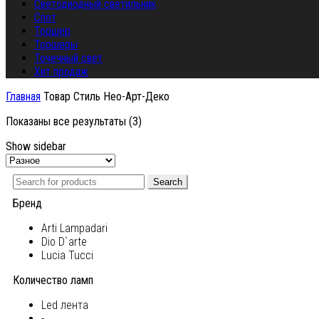
Светодиодный светильник
Спот
Торшер
Торшеры
Точечный свет
Хит продаж
Главная
Товар Стиль
Нео-Арт-Деко
Показаны все результаты (3)
Show sidebar
Search
Бренд
Arti Lampadari
Dio D`arte
Lucia Tucci
Количество ламп
Led лента
-