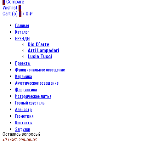
0
Compare
Wishlist
0
Cart (
o
)
0
/
0
₽
Главная
Каталог
БРЕНДЫ
Dio D`arte
Arti Lampadari
Lucia Tucci
Проекты
Функциональное освещение
Керамика
Акустическое освещение
Флористика
Историческое литье
Горный хрусталь
Алебастр
Геометрия
Контакты
Загрузки
Остались вопросы?
+7 (495) 229-30-35