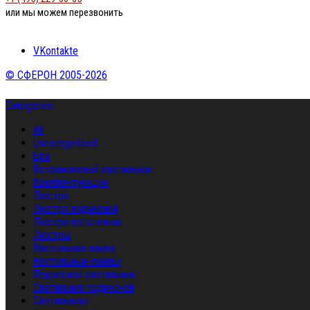
или мы можем перезвонить
VKontakte
© СФЕРОН 2005-2026
Categories
All
Uncategorized
Бра
Встраиваемый светильник
Комплектующие
Люстра
Люстра подвесная
Люстра потолочная
Люстры
Настольная лампа
Настольные лампы
Подвесной светильник
Светильник подвесной
Светильники