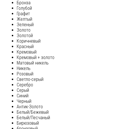
Бронза
Голубой
Графит
Желтый
Зеленый
Золото
Золотой
Коричневый
Красный
Кремовый
Кремовый + золото
Матовый никель
Никель
Розовый
Светло-серый
Серебро
Серый
Синий
Черный
Антик-Золото
Белый/Бежевый
Белый/Песчаный
Бирюзовый
бронзовый