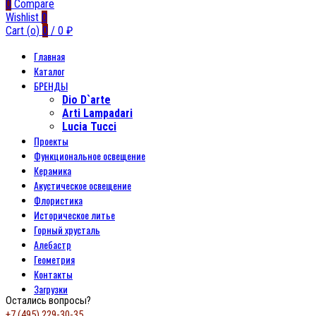
0
Compare
Wishlist
0
Cart (
o
)
0
/
0
₽
Главная
Каталог
БРЕНДЫ
Dio D`arte
Arti Lampadari
Lucia Tucci
Проекты
Функциональное освещение
Керамика
Акустическое освещение
Флористика
Историческое литье
Горный хрусталь
Алебастр
Геометрия
Контакты
Загрузки
Остались вопросы?
+7 (495) 229-30-35