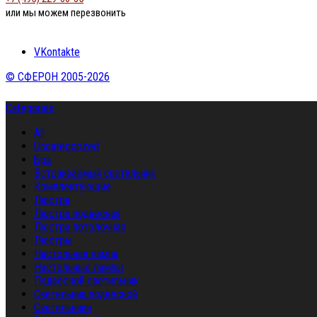
или мы можем перезвонить
VKontakte
© СФЕРОН 2005-2026
Categories
All
Uncategorized
Бра
Встраиваемый светильник
Комплектующие
Люстра
Люстра подвесная
Люстра потолочная
Люстры
Настольная лампа
Настольные лампы
Подвесной светильник
Светильник подвесной
Светильники