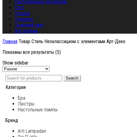
Светодиодный светильник
Спот
Торшер
Торшеры
Точечный свет
Хит продаж
Главная
Товар Стиль
Неоклассицизм с элементами Арт-Деко
Показаны все результаты (5)
Show sidebar
Search
Категория
Бра
Люстры
Настольные лампы
Бренд
Arti Lampadari
Dio D`arte