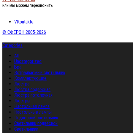
или мы можем перезвонить
VKontakte
© СФЕРОН 2005-2026
Categories
All
Uncategorized
Бра
Встраиваемый светильник
Комплектующие
Люстра
Люстра подвесная
Люстра потолочная
Люстры
Настольная лампа
Настольные лампы
Подвесной светильник
Светильник подвесной
Светильники