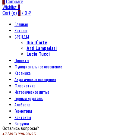
0
Compare
Wishlist
0
Cart (
o
)
0
/
0
₽
Главная
Каталог
БРЕНДЫ
Dio D`arte
Arti Lampadari
Lucia Tucci
Проекты
Функциональное освещение
Керамика
Акустическое освещение
Флористика
Историческое литье
Горный хрусталь
Алебастр
Геометрия
Контакты
Загрузки
Остались вопросы?
+7 (495) 229-30-35