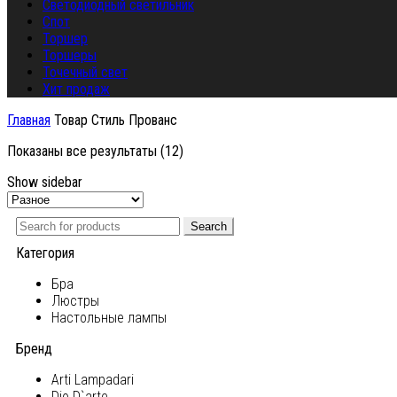
Светодиодный светильник
Спот
Торшер
Торшеры
Точечный свет
Хит продаж
Главная
Товар Стиль
Прованс
Показаны все результаты (12)
Show sidebar
Search
Категория
Бра
Люстры
Настольные лампы
Бренд
Arti Lampadari
Dio D`arte