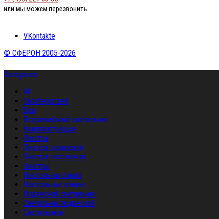
или мы можем перезвонить
VKontakte
© СФЕРОН 2005-2026
Categories
All
Uncategorized
Бра
Встраиваемый светильник
Комплектующие
Люстра
Люстра подвесная
Люстра потолочная
Люстры
Настольная лампа
Настольные лампы
Подвесной светильник
Светильник подвесной
Светильники