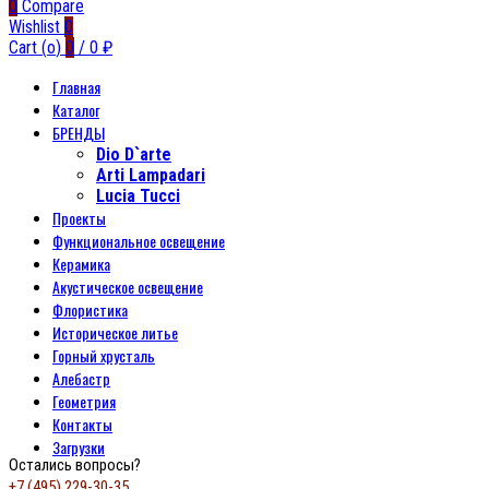
0
Compare
Wishlist
0
Cart (
o
)
0
/
0
₽
Главная
Каталог
БРЕНДЫ
Dio D`arte
Arti Lampadari
Lucia Tucci
Проекты
Функциональное освещение
Керамика
Акустическое освещение
Флористика
Историческое литье
Горный хрусталь
Алебастр
Геометрия
Контакты
Загрузки
Остались вопросы?
+7 (495) 229-30-35