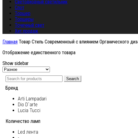
Светодиодный светильник
Спот
Торшер
Торшеры
Точечный свет
Хит продаж
Главная
Товар Стиль
Современноый с влиянием Органического диза
Отображение единственного товара
Show sidebar
Search
Бренд
Arti Lampadari
Dio D`arte
Lucia Tucci
Количество ламп
Led лента
-