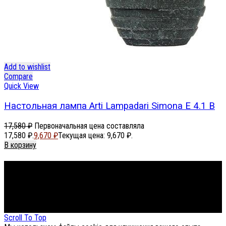
Add to wishlist
Compare
Quick View
Настольная лампа Arti Lampadari Simona E 4.1 B
17,580
₽
Первоначальная цена составляла
17,580 ₽.
9,670
₽
Текущая цена: 9,670 ₽.
В корзину
Footer Menu
About The Store
© СФЕРОН 2005-2025
Scroll To Top