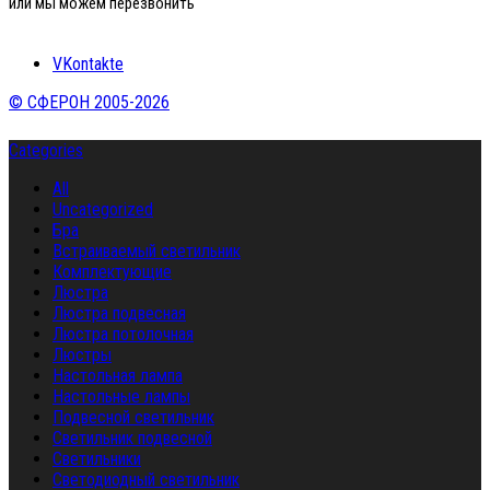
или мы можем перезвонить
VKontakte
© СФЕРОН 2005-2026
Categories
All
Uncategorized
Бра
Встраиваемый светильник
Комплектующие
Люстра
Люстра подвесная
Люстра потолочная
Люстры
Настольная лампа
Настольные лампы
Подвесной светильник
Светильник подвесной
Светильники
Светодиодный светильник