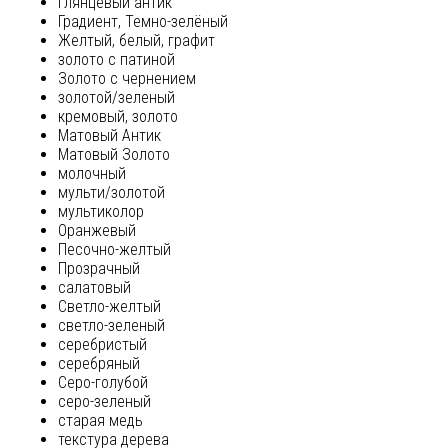
глянцевый антик
Градиент, Темно-зелёный
Желтый, белый, графит
золото с патиной
Золото с чернением
золотой/зеленый
кремовый, золото
Матовый Антик
Матовый Золото
молочный
мульти/золотой
мультиколор
Оранжевый
Песочно-желтый
Прозрачный
салатовый
Светло-желтый
светло-зеленый
серебристый
серебряный
Серо-голубой
серо-зеленый
старая медь
текстура дерева