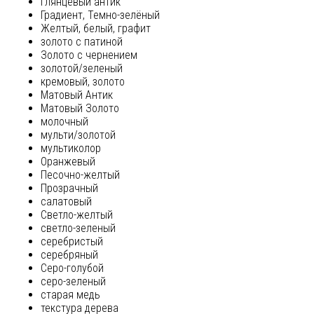
глянцевый антик
Градиент, Темно-зелёный
Желтый, белый, графит
золото с патиной
Золото с чернением
золотой/зеленый
кремовый, золото
Матовый Антик
Матовый Золото
молочный
мульти/золотой
мультиколор
Оранжевый
Песочно-желтый
Прозрачный
салатовый
Светло-желтый
светло-зеленый
серебристый
серебряный
Серо-голубой
серо-зеленый
старая медь
текстура дерева