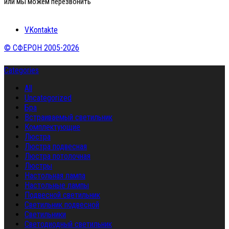
или мы можем перезвонить
VKontakte
© СФЕРОН 2005-2026
Categories
All
Uncategorized
Бра
Встраиваемый светильник
Комплектующие
Люстра
Люстра подвесная
Люстра потолочная
Люстры
Настольная лампа
Настольные лампы
Подвесной светильник
Светильник подвесной
Светильники
Светодиодный светильник