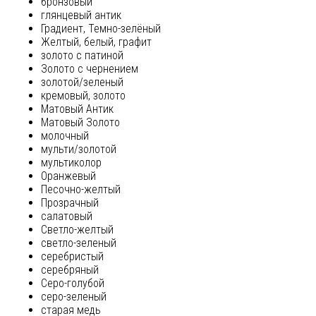
бронзовый
глянцевый антик
Градиент, Темно-зелёный
Желтый, белый, графит
золото с патиной
Золото с чернением
золотой/зеленый
кремовый, золото
Матовый Антик
Матовый Золото
молочный
мульти/золотой
мультиколор
Оранжевый
Песочно-желтый
Прозрачный
салатовый
Светло-желтый
светло-зеленый
серебристый
серебряный
Серо-голубой
серо-зеленый
старая медь