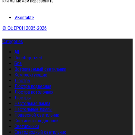
или мы можем перезвонить
VKontakte
© СФЕРОН 2005-2026
Categories
All
Uncategorized
Бра
Встраиваемый светильник
Комплектующие
Люстра
Люстра подвесная
Люстра потолочная
Люстры
Настольная лампа
Настольные лампы
Подвесной светильник
Светильник подвесной
Светильники
Светодиодный светильник