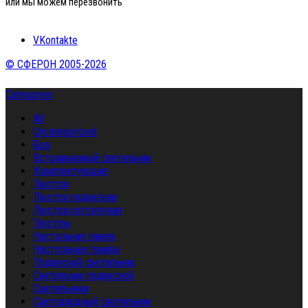
или мы можем перезвонить
VKontakte
© СФЕРОН 2005-2026
Categories
All
Uncategorized
Бра
Встраиваемый светильник
Комплектующие
Люстра
Люстра подвесная
Люстра потолочная
Люстры
Настольная лампа
Настольные лампы
Подвесной светильник
Светильник подвесной
Светильники
Светодиодный светильник