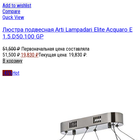
Add to wishlist
Compare
Quick View
Люстра подвесная Arti Lampadari Elite Acquaro E
1.5.D50.100 GP
51,500
₽
Первоначальная цена составляла
51,500 ₽.
19,830
₽
Текущая цена: 19,830 ₽.
В корзину
-45%
Hot