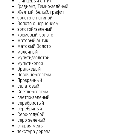
глянцевый антик
Градиент, Темно-зелёный
Желтый, белый, графит
золото с патиной
Золото с чернением
золотой/зеленый
кремовый, золото
Матовый Антик
Матовый Золото
молочный
мульти/золотой
мультиколор
Оранжевый
Песочно-желтый
Прозрачный
салатовый
Светло-желтый
светло-зеленый
серебристый
серебряный
Серо-голубой
серо-зеленый
старая медь
текстура дерева