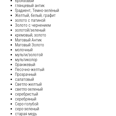
бронзовый
глянцевый антик
Градиент, Темно-зелёный
Желтый, белый, графит
золото с патиной
Золото с чернением
золотой/зеленый
кремовый, золото
Матовый Антик
Матовый Золото
молочный
мульти/золотой
мультиколор
Оранжевый
Песочно-желтый
Прозрачный
салатовый
Светло-желтый
светло-зеленый
серебристый
серебряный
Серо-голубой
серо-зеленый
старая медь