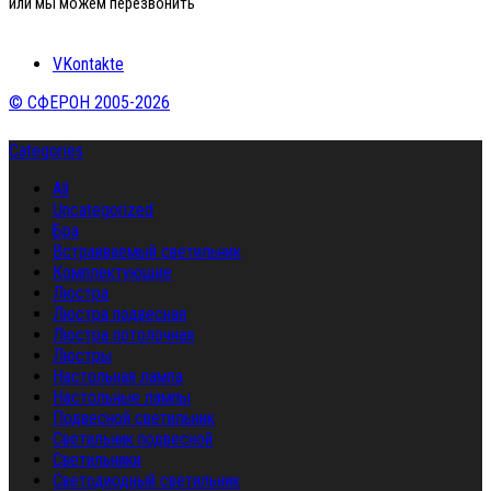
или мы можем перезвонить
VKontakte
© СФЕРОН 2005-2026
Categories
All
Uncategorized
Бра
Встраиваемый светильник
Комплектующие
Люстра
Люстра подвесная
Люстра потолочная
Люстры
Настольная лампа
Настольные лампы
Подвесной светильник
Светильник подвесной
Светильники
Светодиодный светильник