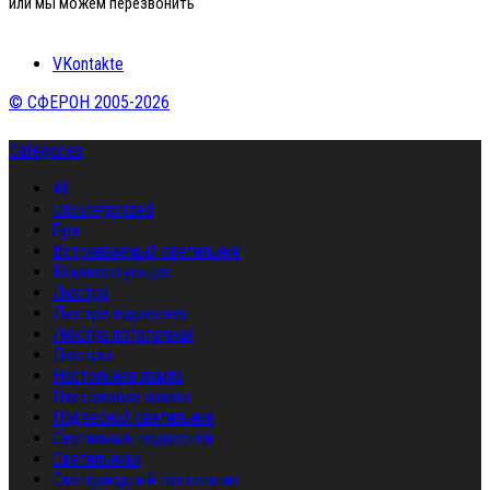
или мы можем перезвонить
VKontakte
© СФЕРОН 2005-2026
Categories
All
Uncategorized
Бра
Встраиваемый светильник
Комплектующие
Люстра
Люстра подвесная
Люстра потолочная
Люстры
Настольная лампа
Настольные лампы
Подвесной светильник
Светильник подвесной
Светильники
Светодиодный светильник