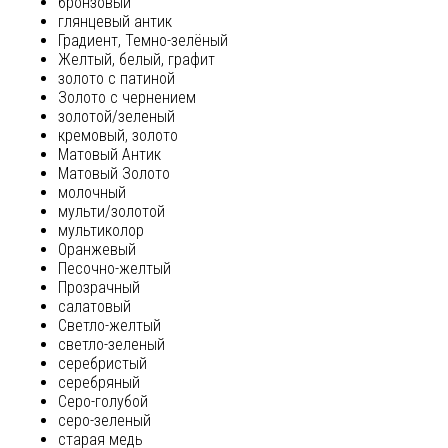
бронзовый
глянцевый антик
Градиент, Темно-зелёный
Желтый, белый, графит
золото с патиной
Золото с чернением
золотой/зеленый
кремовый, золото
Матовый Антик
Матовый Золото
молочный
мульти/золотой
мультиколор
Оранжевый
Песочно-желтый
Прозрачный
салатовый
Светло-желтый
светло-зеленый
серебристый
серебряный
Серо-голубой
серо-зеленый
старая медь