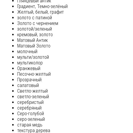
глянцевый антик
Градиент, Темно-зелёный
Желтый, белый, графит
золото с патиной
Золото с чернением
золотой/зеленый
кремовый, золото
Матовый Антик
Матовый Золото
молочный
мульти/золотой
мультиколор
Оранжевый
Песочно-желтый
Прозрачный
салатовый
Светло-желтый
светло-зеленый
серебристый
серебряный
Серо-голубой
серо-зеленый
старая медь
текстура дерева