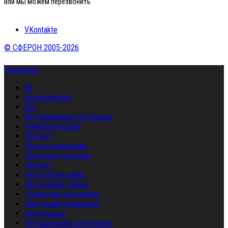
или мы можем перезвонить
VKontakte
© СФЕРОН 2005-2026
Categories
All
Uncategorized
Бра
Встраиваемый светильник
Комплектующие
Люстра
Люстра подвесная
Люстра потолочная
Люстры
Настольная лампа
Настольные лампы
Подвесной светильник
Светильник подвесной
Светильники
Светодиодный светильник