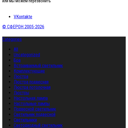
или мы можем перезвонить
VKontakte
© СФЕРОН 2005-2026
Categories
All
Uncategorized
Бра
Встраиваемый светильник
Комплектующие
Люстра
Люстра подвесная
Люстра потолочная
Люстры
Настольная лампа
Настольные лампы
Подвесной светильник
Светильник подвесной
Светильники
Светодиодный светильник