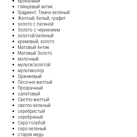
бронзовый
глянцевый антик
Градиент, Темно-зелёный
Желтый, белый, графит
золото с патиной
Золото с чернением
золотой/зеленый
кремовый, золото
Матовый Антик
Матовый Золото
молочный
мульти/золотой
мультиколор
Оранжевый
Песочно-желтый
Прозрачный
салатовый
Светло-желтый
светло-зеленый
серебристый
серебряный
Серо-голубой
серо-зеленый
старая медь