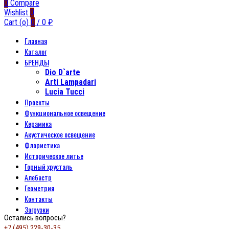
0
Compare
Wishlist
0
Cart (
o
)
0
/
0
₽
Главная
Каталог
БРЕНДЫ
Dio D`arte
Arti Lampadari
Lucia Tucci
Проекты
Функциональное освещение
Керамика
Акустическое освещение
Флористика
Историческое литье
Горный хрусталь
Алебастр
Геометрия
Контакты
Загрузки
Остались вопросы?
+7 (495) 229-30-35