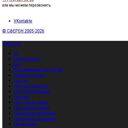
или мы можем перезвонить
VKontakte
© СФЕРОН 2005-2026
Categories
All
Uncategorized
Бра
Встраиваемый светильник
Комплектующие
Люстра
Люстра подвесная
Люстра потолочная
Люстры
Настольная лампа
Настольные лампы
Подвесной светильник
Светильник подвесной
Светильники