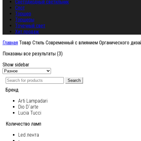
Светодиодный светильник
Спот
Торшер
Торшеры
Точечный свет
Хит продаж
Главная
Товар Стиль
Современный с влиянием Органического диза
Показаны все результаты (3)
Show sidebar
Search
Бренд
Arti Lampadari
Dio D`arte
Lucia Tucci
Количество ламп
Led лента
-