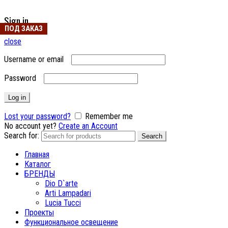
Sign in
ПОД ЗАКАЗ
ПОД ЗАКАЗ
ПОД ЗАКАЗ
ПОД ЗАКАЗ
ПОД ЗАКАЗ
ПОД ЗАКАЗ
ПОД ЗАКАЗ
ПОД ЗАКАЗ
ПОД ЗАКАЗ
ПОД ЗАКАЗ
ПОД ЗАКАЗ
ПОД ЗАКАЗ
ПОД ЗАКАЗ
close
Username or email
Password
Log in
Lost your password?
Remember me
No account yet?
Create an Account
Search for:
Search
Главная
Каталог
БРЕНДЫ
Dio D`arte
Arti Lampadari
Lucia Tucci
Проекты
Функциональное освещение