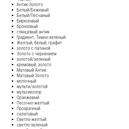
Антик-Золото
Белый/Бежевый
Белый/Песчаный
Бирюзовый
бронзовый
глянцевый антик
Градиент, Темно-зелёный
Желтый, белый, графит
золото с патиной
Золото с чернением
золотой/зеленый
кремовый, золото
Матовый Антик
Матовый Золото
молочный
мульти/золотой
мультиколор
Оранжевый
Песочно-желтый
Прозрачный
салатовый
Светло-желтый
светло-зеленый