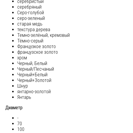
серебристый
серебряный
Серо-голубой
серо-зеленый
старая медь
текстура дерева
Темно-зелёный, кремовый
Тёмно-серый
Французкое золото
французское золото
хром
Черный, Белый
Черный/Песчаный
Черный+Белый
Черный+Золотой
Шнур
янтарно-золотой
Янтарь
Диаметр
-
70
100