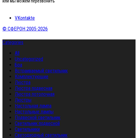
или мы можем перезвонить
VKontakte
© СФЕРОН 2005-2026
Categories
All
Uncategorized
Бра
Встраиваемый светильник
Комплектующие
Люстра
Люстра подвесная
Люстра потолочная
Люстры
Настольная лампа
Настольные лампы
Подвесной светильник
Светильник подвесной
Светильники
Светодиодный светильник