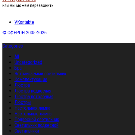
или мы можем перезвонить
VKontakte
© СФЕРОН 2005-2026
Categories
All
Uncategorized
Бра
Встраиваемый светильник
Комплектующие
Люстра
Люстра подвесная
Люстра потолочная
Люстры
Настольная лампа
Настольные лампы
Подвесной светильник
Светильник подвесной
Светильники