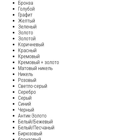
Бронза
Голубой
Графит
Желтый
Зеленый
Золото
Золотой
Коричневый
Красный
Кремовый
Кремовый + золото
Матовый никель
Никель
Розовый
Светло-серый
Серебро
Серый
Синий
Черный
Антик-Золото
Белый/Бежевый
Белый/Песчаный
Бирюзовый
бронзовый