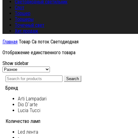
Светодиодный светильник
Спот
Торшер
Торшеры
Точечный свет
Хит продаж
Главная
Товар Св поток
Светодиодная
Отображение единственного товара
Show sidebar
Search
Бренд
Arti Lampadari
Dio D`arte
Lucia Tucci
Количество ламп
Led лента
-