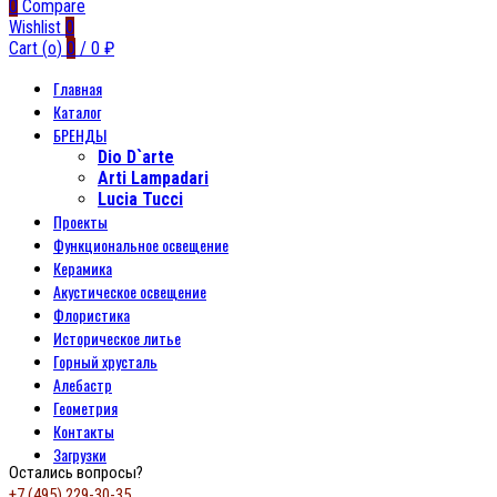
0
Compare
Wishlist
0
Cart (
o
)
0
/
0
₽
Главная
Каталог
БРЕНДЫ
Dio D`arte
Arti Lampadari
Lucia Tucci
Проекты
Функциональное освещение
Керамика
Акустическое освещение
Флористика
Историческое литье
Горный хрусталь
Алебастр
Геометрия
Контакты
Загрузки
Остались вопросы?
+7 (495) 229-30-35