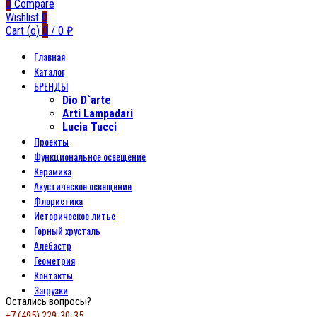
0
Compare
Wishlist
0
Cart (
o
)
0
/
0
₽
Главная
Каталог
БРЕНДЫ
Dio D`arte
Arti Lampadari
Lucia Tucci
Проекты
Функциональное освещение
Керамика
Акустическое освещение
Флористика
Историческое литье
Горный хрусталь
Алебастр
Геометрия
Контакты
Загрузки
Остались вопросы?
+7 (495) 229-30-35