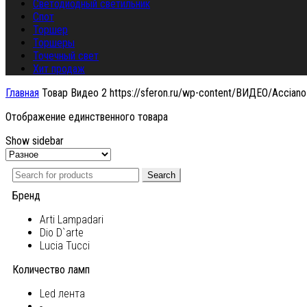
Светодиодный светильник
Спот
Торшер
Торшеры
Точечный свет
Хит продаж
Главная
Товар Видео 2
https://sferon.ru/wp-content/ВИДЕО/Accian
Отображение единственного товара
Show sidebar
Search
Бренд
Arti Lampadari
Dio D`arte
Lucia Tucci
Количество ламп
Led лента
-