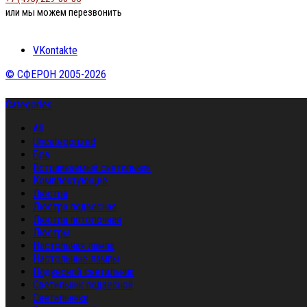
или мы можем перезвонить
VKontakte
© СФЕРОН 2005-2026
Categories
All
Uncategorized
Бра
Встраиваемый светильник
Комплектующие
Люстра
Люстра подвесная
Люстра потолочная
Люстры
Настольная лампа
Настольные лампы
Подвесной светильник
Светильник подвесной
Светильники