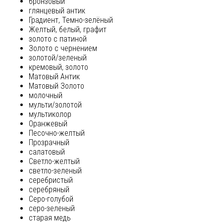
бронзовый
глянцевый антик
Градиент, Темно-зелёный
Желтый, белый, графит
золото с патиной
Золото с чернением
золотой/зеленый
кремовый, золото
Матовый Антик
Матовый Золото
молочный
мульти/золотой
мультиколор
Оранжевый
Песочно-желтый
Прозрачный
салатовый
Светло-желтый
светло-зеленый
серебристый
серебряный
Серо-голубой
серо-зеленый
старая медь