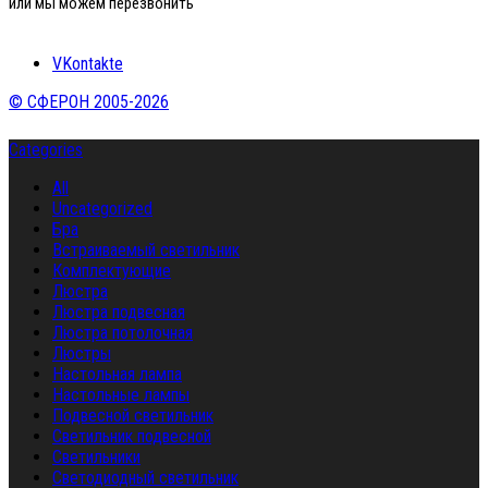
или мы можем перезвонить
VKontakte
© СФЕРОН 2005-2026
Categories
All
Uncategorized
Бра
Встраиваемый светильник
Комплектующие
Люстра
Люстра подвесная
Люстра потолочная
Люстры
Настольная лампа
Настольные лампы
Подвесной светильник
Светильник подвесной
Светильники
Светодиодный светильник