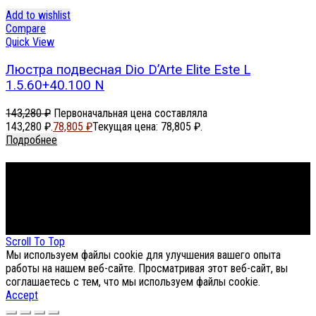
Add to wishlist
Compare
Quick View
Люстра подвесная Dio D’Arte Elite Este L
1.5.60+40.100 N
143,280
₽
Первоначальная цена составляла
143,280 ₽.
78,805
₽
Текущая цена: 78,805 ₽.
Подробнее
Footer Menu
About The Store
© СФЕРОН 2005-2025
Scroll To Top
Мы используем файлы cookie для улучшения вашего опыта
работы на нашем веб-сайте. Просматривая этот веб-сайт, вы
соглашаетесь с тем, что мы используем файлы cookie.
Accept