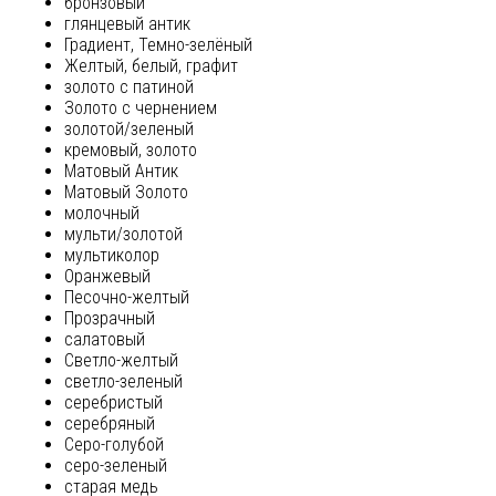
бронзовый
глянцевый антик
Градиент, Темно-зелёный
Желтый, белый, графит
золото с патиной
Золото с чернением
золотой/зеленый
кремовый, золото
Матовый Антик
Матовый Золото
молочный
мульти/золотой
мультиколор
Оранжевый
Песочно-желтый
Прозрачный
салатовый
Светло-желтый
светло-зеленый
серебристый
серебряный
Серо-голубой
серо-зеленый
старая медь