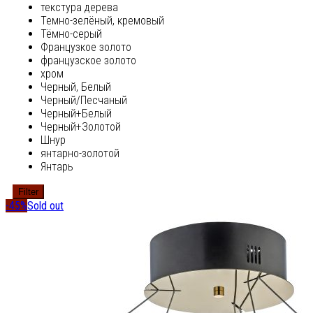
текстура дерева
Темно-зелёный, кремовый
Тёмно-серый
Французкое золото
французское золото
хром
Черный, Белый
Черный/Песчаный
Черный+Белый
Черный+Золотой
Шнур
янтарно-золотой
Янтарь
Filter
-45%
Sold out