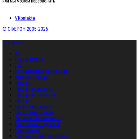
или мы можем перезвонить
VKontakte
© СФЕРОН 2005-2026
Categories
All
Uncategorized
Бра
Встраиваемый светильник
Комплектующие
Люстра
Люстра подвесная
Люстра потолочная
Люстры
Настольная лампа
Настольные лампы
Подвесной светильник
Светильник подвесной
Светильники
Светодиодный светильник