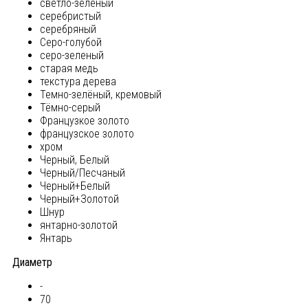
светло-зеленый
серебристый
серебряный
Серо-голубой
серо-зеленый
старая медь
текстура дерева
Темно-зелёный, кремовый
Тёмно-серый
Французкое золото
французское золото
хром
Черный, Белый
Черный/Песчаный
Черный+Белый
Черный+Золотой
Шнур
янтарно-золотой
Янтарь
Диаметр
-
70