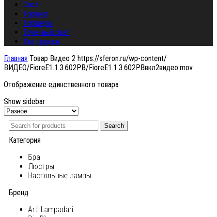
Спот
Торшер
Торшеры
Точечный свет
Хит продаж
Главная
Товар Видео 2
https://sferon.ru/wp-content/
ВИДЕО/FioreE1.1.3.602PB/FioreE1.1.3.602PBвкл2видео.mov
Отображение единственного товара
Show sidebar
Search
Категория
Бра
Люстры
Настольные лампы
Бренд
Arti Lampadari