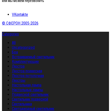
или мы можем перезвонить
VKontakte
© СФЕРОН 2005-2026
Categories
All
Uncategorized
Бра
Встраиваемый светильник
Комплектующие
Люстра
Люстра подвесная
Люстра потолочная
Люстры
Настольная лампа
Настольные лампы
Подвесной светильник
Светильник подвесной
Светильники
Светодиодный светильник