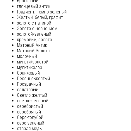
бронзовый
глянцевый антик
Градиент, Темно-зелёный
Желтый, белый, графит
золото с патиной
Золото с чернением
золотой/зеленый
кремовый, золото
Матовый Антик
Матовый Золото
молочный
мульти/золотой
мультиколор
Оранжевый
Песочно-желтый
Прозрачный
салатовый
Светло-желтый
светло-зеленый
серебристый
серебряный
Серо-голубой
серо-зеленый
старая медь