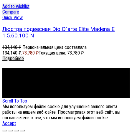
Add to wishlist
Compare
Quick View
Люстра подвесная Dio D`arte Elite Madena E
1.5.60.100 N
134,140
₽
Первоначальная цена составляла
134,140 ₽.
73,780
₽
Текущая цена: 73,780 ₽.
Подробнее
Footer Menu
About The Store
© СФЕРОН 2005-2025
Scroll To Top
Мы используем файлы cookie для улучшения вашего опыта
работы на нашем веб-сайте. Просматривая этот веб-сайт, вы
соглашаетесь с тем, что мы используем файлы cookie.
Accept