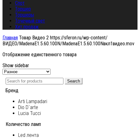
Спот
Торшер
Торшеры
Точечный свет
Хит продаж
Главная
Товар Видео 2
https://sferon.ru/wp-content/
ВИДЕО/MadenaE1.5.60.100N/MadenaE1.5.60.100Nвкл1видео.mov
Отображение единственного товара
Show sidebar
Search
Бренд
Arti Lampadari
Dio D`arte
Lucia Tucci
Количество ламп
Led лента