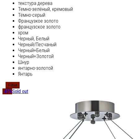
текстура дерева
Темно-зелёный, кремовый
Тёмно-серый
Французкое золото
французское золото
хром
Черный, Белый
Черный/Песчаный
Черный+Белый
Черный+Золотой
Шнур
янтарно-золотой
Янтарь
Filter
-45%
Sold out