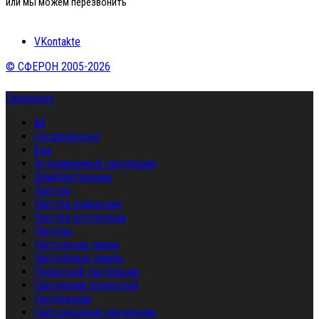
или мы можем перезвонить
VKontakte
© СФЕРОН 2005-2026
Categories
All
Uncategorized
Бра
Встраиваемый светильник
Комплектующие
Люстра
Люстра подвесная
Люстра потолочная
Люстры
Настольная лампа
Настольные лампы
Подвесной светильник
Светильник подвесной
Светильники
Светодиодный светильник