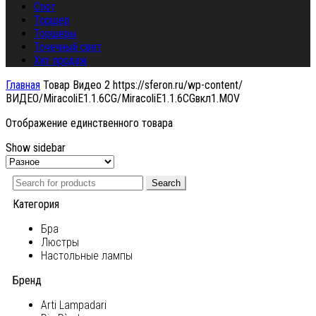
Спот
Торшер
Торшеры
Точечный свет
Хит продаж
Главная
Товар Видео 2
https://sferon.ru/wp-content/
ВИДЕО/MiracoliE1.1.6CG/MiracoliE1.1.6CGвкл1.MOV
Отображение единственного товара
Show sidebar
Search
Категория
Бра
Люстры
Настольные лампы
Бренд
Arti Lampadari