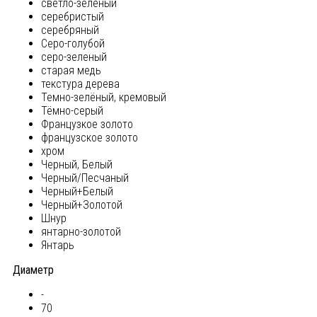
светло-зеленый
серебристый
серебряный
Серо-голубой
серо-зеленый
старая медь
текстура дерева
Темно-зелёный, кремовый
Тёмно-серый
Французкое золото
французское золото
хром
Черный, Белый
Черный/Песчаный
Черный+Белый
Черный+Золотой
Шнур
янтарно-золотой
Янтарь
Диаметр
-
70