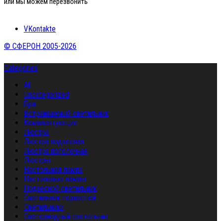
или мы можем перезвонить
VKontakte
© СФЕРОН 2005-2026
Categories
All
Uncategorized
Бра
Встраиваемый светильник
Комплектующие
Люстра
Люстра подвесная
Люстра потолочная
Люстры
Настольная лампа
Настольные лампы
Подвесной светильник
Светильник подвесной
Светильники
Светодиодный светильник