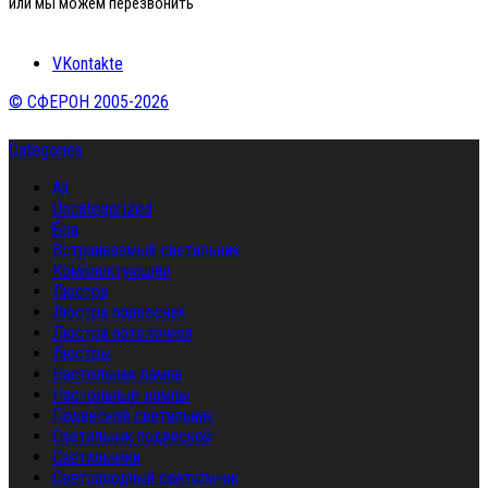
или мы можем перезвонить
VKontakte
© СФЕРОН 2005-2026
Categories
All
Uncategorized
Бра
Встраиваемый светильник
Комплектующие
Люстра
Люстра подвесная
Люстра потолочная
Люстры
Настольная лампа
Настольные лампы
Подвесной светильник
Светильник подвесной
Светильники
Светодиодный светильник