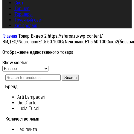
Спот
Торшер
Торшеры
Точечный свет
Хит продаж
Главная
Товар Видео 2
https://sferon.ru/wp-content/
ВИДЕО/NeuronanoE1.5.60.100G/NeuronanoE1.5.60.100Gвкл2(безвр
Отображение единственного товара
Show sidebar
Search
Бренд
Arti Lampadari
Dio D`arte
Lucia Tucci
Количество ламп
Led лента