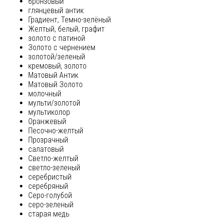
бронзовый
глянцевый антик
Градиент, Темно-зелёный
Желтый, белый, графит
золото с патиной
Золото с чернением
золотой/зеленый
кремовый, золото
Матовый Антик
Матовый Золото
молочный
мульти/золотой
мультиколор
Оранжевый
Песочно-желтый
Прозрачный
салатовый
Светло-желтый
светло-зеленый
серебристый
серебряный
Серо-голубой
серо-зеленый
старая медь