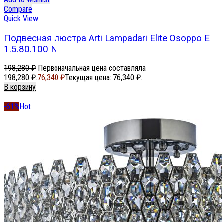
Compare
Quick View
Подвесная люстра Arti Lampadari Elite Osoppo E
1.5.80.100 N
198,280
₽
Первоначальная цена составляла
198,280 ₽.
76,340
₽
Текущая цена: 76,340 ₽.
В корзину
-61%
Hot