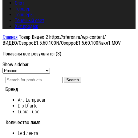
Спот
Торшер
Торшеры
Точечный свет
Хит продаж
Главная
Товар Видео 2
https://sferon.ru/wp-content/
ВИДЕО/OsoppoE1.5.60.100N/OsoppoE1.5.60.100Nвкл1.MOV
Показаны все результаты (3)
Show sidebar
Search
Бренд
Arti Lampadari
Dio D`arte
Lucia Tucci
Количество ламп
Led лента