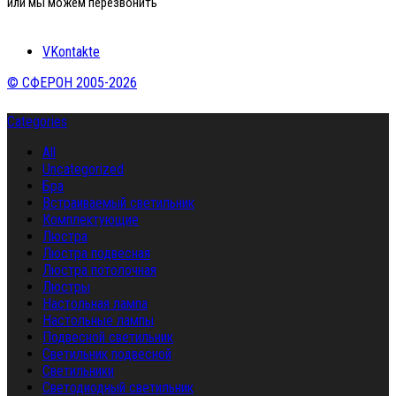
или мы можем перезвонить
VKontakte
© СФЕРОН 2005-2026
Categories
All
Uncategorized
Бра
Встраиваемый светильник
Комплектующие
Люстра
Люстра подвесная
Люстра потолочная
Люстры
Настольная лампа
Настольные лампы
Подвесной светильник
Светильник подвесной
Светильники
Светодиодный светильник