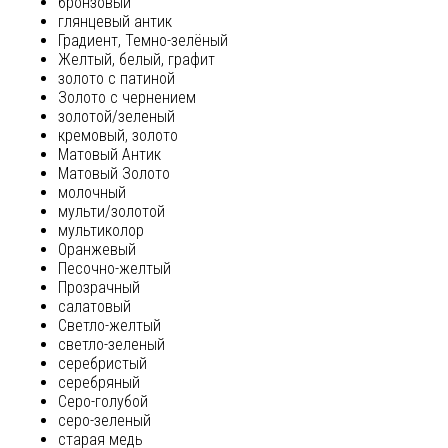
бронзовый
глянцевый антик
Градиент, Темно-зелёный
Желтый, белый, графит
золото с патиной
Золото с чернением
золотой/зеленый
кремовый, золото
Матовый Антик
Матовый Золото
молочный
мульти/золотой
мультиколор
Оранжевый
Песочно-желтый
Прозрачный
салатовый
Светло-желтый
светло-зеленый
серебристый
серебряный
Серо-голубой
серо-зеленый
старая медь