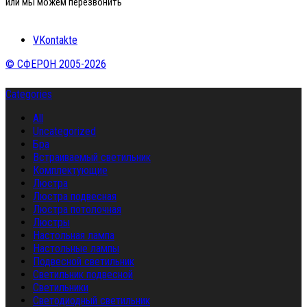
или мы можем перезвонить
VKontakte
© СФЕРОН 2005-2026
Categories
All
Uncategorized
Бра
Встраиваемый светильник
Комплектующие
Люстра
Люстра подвесная
Люстра потолочная
Люстры
Настольная лампа
Настольные лампы
Подвесной светильник
Светильник подвесной
Светильники
Светодиодный светильник