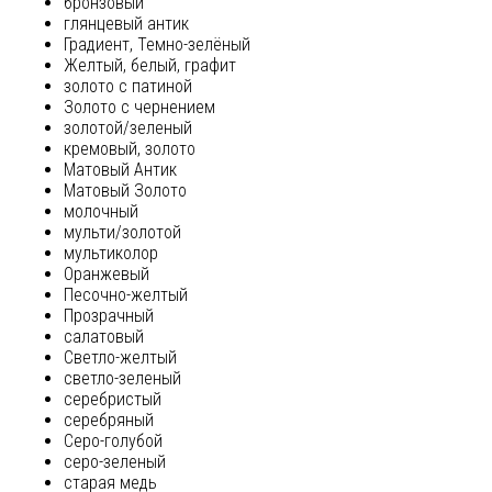
бронзовый
глянцевый антик
Градиент, Темно-зелёный
Желтый, белый, графит
золото с патиной
Золото с чернением
золотой/зеленый
кремовый, золото
Матовый Антик
Матовый Золото
молочный
мульти/золотой
мультиколор
Оранжевый
Песочно-желтый
Прозрачный
салатовый
Светло-желтый
светло-зеленый
серебристый
серебряный
Серо-голубой
серо-зеленый
старая медь