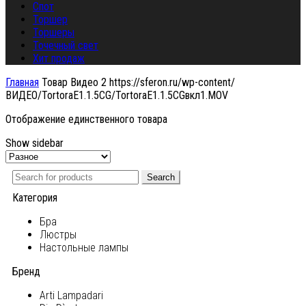
Спот
Торшер
Торшеры
Точечный свет
Хит продаж
Главная
Товар Видео 2
https://sferon.ru/wp-content/
ВИДЕО/TortoraE1.1.5CG/TortoraE1.1.5CGвкл1.MOV
Отображение единственного товара
Show sidebar
Search
Категория
Бра
Люстры
Настольные лампы
Бренд
Arti Lampadari