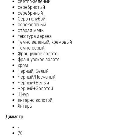
светло-зеленый
серебристый
серебряный
Серо-голубой
серо-зеленый
старая медь
текстура дерева
Темно-зелёный, кремовый
Тёмно-серый
Французкое золото
французское золото
хром
Черный, Белый
Черный/Песчаный
Черный+Белый
Черный+Золотой
Шнур
янтарно-золотой
Янтарь
Диаметр
-
70