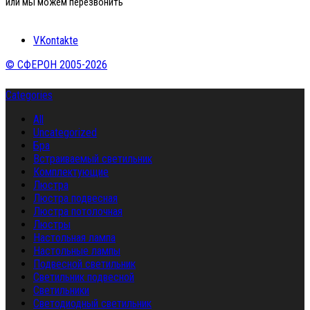
или мы можем перезвонить
VKontakte
© СФЕРОН 2005-2026
Categories
All
Uncategorized
Бра
Встраиваемый светильник
Комплектующие
Люстра
Люстра подвесная
Люстра потолочная
Люстры
Настольная лампа
Настольные лампы
Подвесной светильник
Светильник подвесной
Светильники
Светодиодный светильник