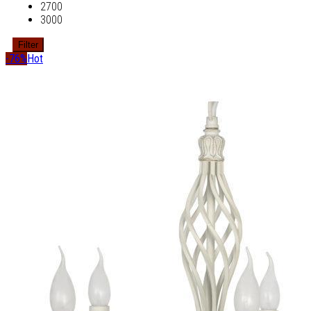
2700
3000
Filter
-76%
Hot