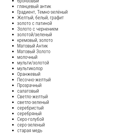
бронзовый
глянцевый антик
Градиент, Темно-зелёный
Желтый, белый, графит
золото с патиной
Золото с чернением
золотой/зеленый
кремовый, золото
Матовый Антик
Матовый Золото
молочный
мульти/золотой
мультиколор
Оранжевый
Песочно-желтый
Прозрачный
салатовый
Светло-желтый
светло-зеленый
серебристый
серебряный
Серо-голубой
серо-зеленый
старая медь