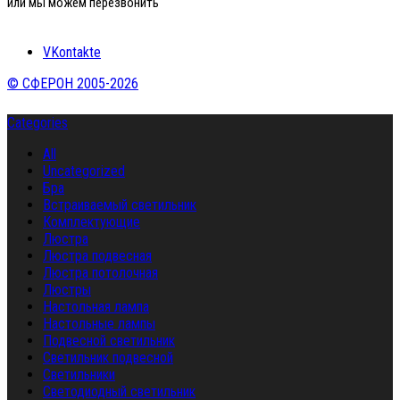
или мы можем перезвонить
VKontakte
© СФЕРОН 2005-2026
Categories
All
Uncategorized
Бра
Встраиваемый светильник
Комплектующие
Люстра
Люстра подвесная
Люстра потолочная
Люстры
Настольная лампа
Настольные лампы
Подвесной светильник
Светильник подвесной
Светильники
Светодиодный светильник