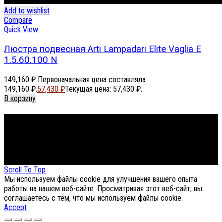
Add to wishlist
Compare
Quick View
Люстра подвесная Arti Lampadari Elite Vaglia E
1.5.60.100 N
149,160
₽
Первоначальная цена составляла
149,160 ₽.
57,430
₽
Текущая цена: 57,430 ₽.
В корзину
Footer Menu
About The Store
© СФЕРОН 2005-2025
Scroll To Top
Мы используем файлы cookie для улучшения вашего опыта
работы на нашем веб-сайте. Просматривая этот веб-сайт, вы
соглашаетесь с тем, что мы используем файлы cookie.
Accept