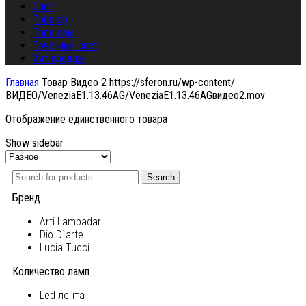
Спот
Торшер
Торшеры
Точечный свет
Хит продаж
Главная
Товар Видео 2
https://sferon.ru/wp-content/
ВИДЕО/VeneziaE1.13.46AG/VeneziaE1.13.46AGвидео2.mov
Отображение единственного товара
Show sidebar
Search
Бренд
Arti Lampadari
Dio D`arte
Lucia Tucci
Количество ламп
Led лента