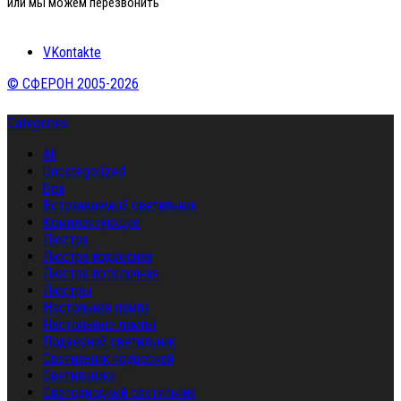
или мы можем перезвонить
VKontakte
© СФЕРОН 2005-2026
Categories
All
Uncategorized
Бра
Встраиваемый светильник
Комплектующие
Люстра
Люстра подвесная
Люстра потолочная
Люстры
Настольная лампа
Настольные лампы
Подвесной светильник
Светильник подвесной
Светильники
Светодиодный светильник