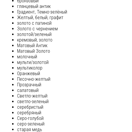
бронзовый
глянцевый антик
Градиент, Темно-зелёный
Желтый, белый, графит
золото с патиной
Золото с чернением
золотой/зеленый
кремовый, золото
Матовый Антик
Матовый Золото
молочный
мульти/золотой
мультиколор
Оранжевый
Песочно-желтый
Прозрачный
салатовый
Светло-желтый
светло-зеленый
серебристый
серебряный
Серо-голубой
серо-зеленый
старая медь