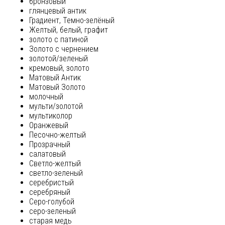
бронзовый
глянцевый антик
Градиент, Темно-зелёный
Желтый, белый, графит
золото с патиной
Золото с чернением
золотой/зеленый
кремовый, золото
Матовый Антик
Матовый Золото
молочный
мульти/золотой
мультиколор
Оранжевый
Песочно-желтый
Прозрачный
салатовый
Светло-желтый
светло-зеленый
серебристый
серебряный
Серо-голубой
серо-зеленый
старая медь