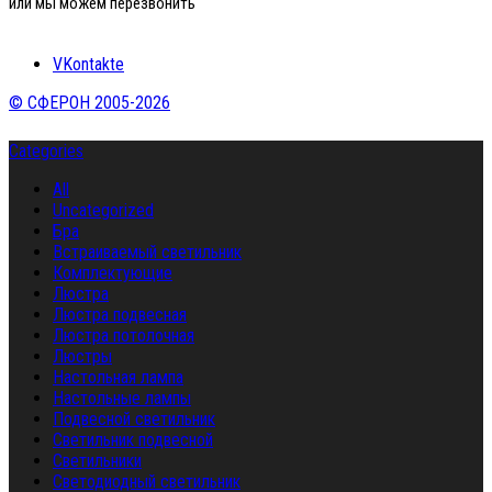
или мы можем перезвонить
VKontakte
© СФЕРОН 2005-2026
Categories
All
Uncategorized
Бра
Встраиваемый светильник
Комплектующие
Люстра
Люстра подвесная
Люстра потолочная
Люстры
Настольная лампа
Настольные лампы
Подвесной светильник
Светильник подвесной
Светильники
Светодиодный светильник