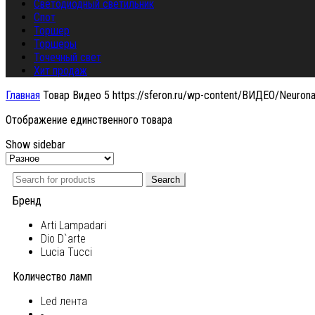
Светодиодный светильник
Спот
Торшер
Торшеры
Точечный свет
Хит продаж
Главная
Товар Видео 5
https://sferon.ru/wp-content/ВИДЕО/Neuro
Отображение единственного товара
Show sidebar
Search
Бренд
Arti Lampadari
Dio D`arte
Lucia Tucci
Количество ламп
Led лента
-