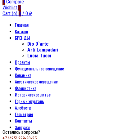
0
Compare
Wishlist
0
Cart (
o
)
0
/
0
₽
Главная
Каталог
БРЕНДЫ
Dio D`arte
Arti Lampadari
Lucia Tucci
Проекты
Функциональное освещение
Керамика
Акустическое освещение
Флористика
Историческое литье
Горный хрусталь
Алебастр
Геометрия
Контакты
Загрузки
Остались вопросы?
+7 (495) 229-30-35