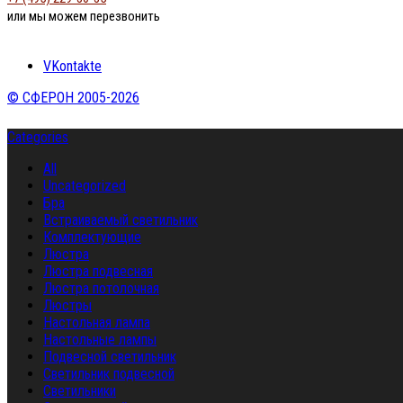
или мы можем перезвонить
VKontakte
© СФЕРОН 2005-2026
Categories
All
Uncategorized
Бра
Встраиваемый светильник
Комплектующие
Люстра
Люстра подвесная
Люстра потолочная
Люстры
Настольная лампа
Настольные лампы
Подвесной светильник
Светильник подвесной
Светильники