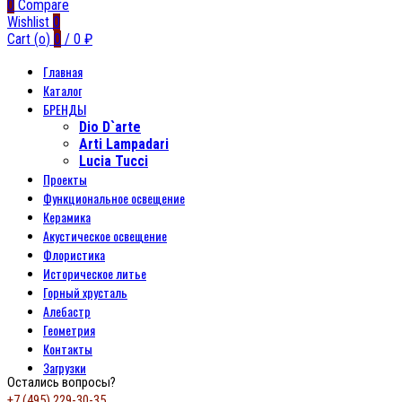
0
Compare
Wishlist
0
Cart (
o
)
0
/
0
₽
Главная
Каталог
БРЕНДЫ
Dio D`arte
Arti Lampadari
Lucia Tucci
Проекты
Функциональное освещение
Керамика
Акустическое освещение
Флористика
Историческое литье
Горный хрусталь
Алебастр
Геометрия
Контакты
Загрузки
Остались вопросы?
+7 (495) 229-30-35