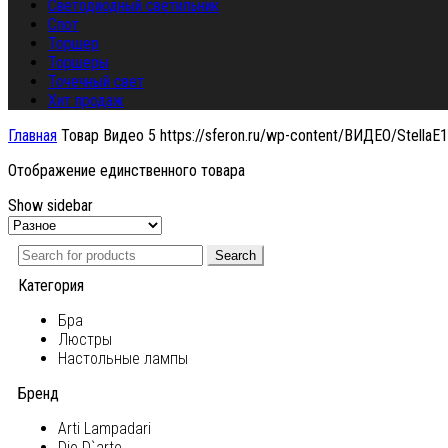
Светодиодный светильник
Спот
Торшер
Торшеры
Точечный свет
Хит продаж
Главная
Товар Видео 5
https://sferon.ru/wp-content/ВИДЕО/StellaE
Отображение единственного товара
Show sidebar
Search
Категория
Бра
Люстры
Настольные лампы
Бренд
Arti Lampadari
Dio D`arte