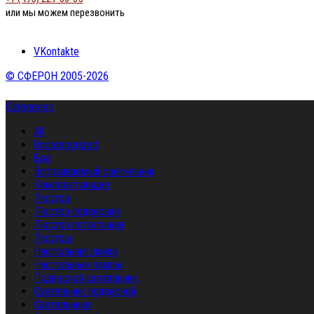
или мы можем перезвонить
VKontakte
© СФЕРОН 2005-2026
Categories
All
Uncategorized
Бра
Встраиваемый светильник
Комплектующие
Люстра
Люстра подвесная
Люстра потолочная
Люстры
Настольная лампа
Настольные лампы
Подвесной светильник
Светильник подвесной
Светильники