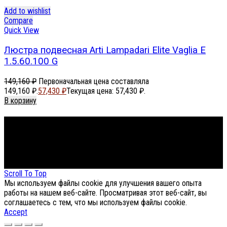
Add to wishlist
Compare
Quick View
Люстра подвесная Arti Lampadari Elite Vaglia E
1.5.60.100 G
149,160
₽
Первоначальная цена составляла
149,160 ₽.
57,430
₽
Текущая цена: 57,430 ₽.
В корзину
Footer Menu
About The Store
© СФЕРОН 2005-2025
Scroll To Top
Мы используем файлы cookie для улучшения вашего опыта
работы на нашем веб-сайте. Просматривая этот веб-сайт, вы
соглашаетесь с тем, что мы используем файлы cookie.
Accept