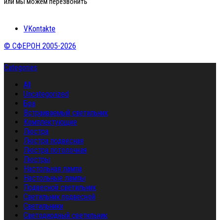
или мы можем перезвонить
VKontakte
© СФЕРОН 2005-2026
Categories
All
Uncategorized
Бра
Встраиваемый светильник
Комплектующие
Люстра
Люстра подвесная
Люстра потолочная
Люстры
Настольная лампа
Настольные лампы
Подвесной светильник
Светильник подвесной
Светильники
Светодиодный светильник