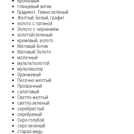
бронзовый
глянцевый антик
Градиент, Темно-зелёный
Желтый, белый, графит
золото с патиной
Золото с чернением
золотой/зеленый
кремовый, золото
Матовый Антик
Матовый Золото
молочный
мульти/золотой
мультиколор
Оранжевый
Песочно-желтый
Прозрачный
салатовый
Светло-желтый
светло-зеленый
серебристый
серебряный
Серо-голубой
серо-зеленый
старая медь