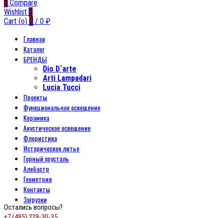
0
Compare
Wishlist
0
Cart (
o
)
0
/
0
₽
Главная
Каталог
БРЕНДЫ
Dio D`arte
Arti Lampadari
Lucia Tucci
Проекты
Функциональное освещение
Керамика
Акустическое освещение
Флористика
Историческое литье
Горный хрусталь
Алебастр
Геометрия
Контакты
Загрузки
Остались вопросы?
+7 (495) 229-30-35