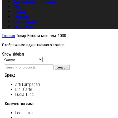
Светодиодный светильник
Спот
Торшер
Торшеры
Точечный свет
Хит продаж
Главная
Товар Высота макс мм.
1030
Отображение единственного товара
Show sidebar
Search
Бренд
Arti Lampadari
Dio D`arte
Lucia Tucci
Количество ламп
Led лента
-