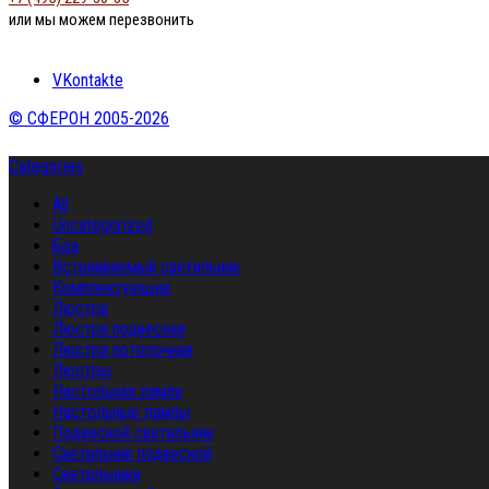
или мы можем перезвонить
VKontakte
© СФЕРОН 2005-2026
Categories
All
Uncategorized
Бра
Встраиваемый светильник
Комплектующие
Люстра
Люстра подвесная
Люстра потолочная
Люстры
Настольная лампа
Настольные лампы
Подвесной светильник
Светильник подвесной
Светильники