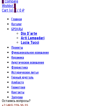
0
Compare
Wishlist
0
Cart (
o
)
0
/
0
₽
Главная
Каталог
БРЕНДЫ
Dio D`arte
Arti Lampadari
Lucia Tucci
Проекты
Функциональное освещение
Керамика
Акустическое освещение
Флористика
Историческое литье
Горный хрусталь
Алебастр
Геометрия
Контакты
Загрузки
Остались вопросы?
+7 (495) 229-30-35