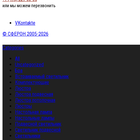
или мы можем перезвонить
VKontakte
© СФЕРОН 2005-2026
Categories
All
Uncategorized
Бра
Встраиваемый светильник
Комплектующие
Люстра
Люстра подвесная
Люстра потолочная
Люстры
Настольная лампа
Настольные лампы
Подвесной светильник
Светильник подвесной
Светильники