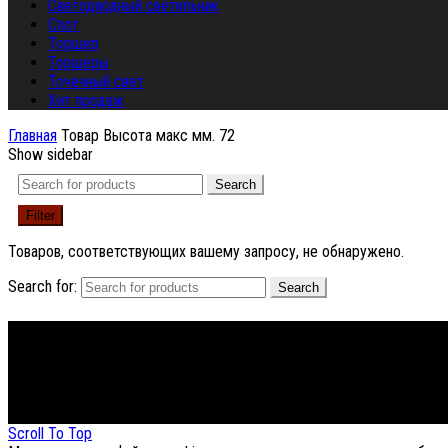
Светодиодный светильник
Спот
Торшер
Торшеры
Точечный свет
Хит продаж
Главная
Товар Высота макс мм.
72
Show sidebar
Search
Filter
Товаров, соответствующих вашему запросу, не обнаружено.
Search for:
Search
Footer Menu
About The Store
© СФЕРОН 2005-2025
Scroll To Top