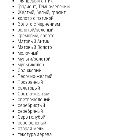
глянцевый антик
Градиент, Темно-зелёный
Желтый, белый, графит
золото с патиной
Золото с чернением
золотой/зеленый
кремовый, золото
Матовый Антик
Матовый Золото
молочный
мульти/золотой
мультиколор
Оранжевый
Песочно-желтый
Прозрачный
салатовый
Светло-желтый
светло-зеленый
серебристый
серебряный
Серо-голубой
серо-зеленый
старая медь
текстура дерева