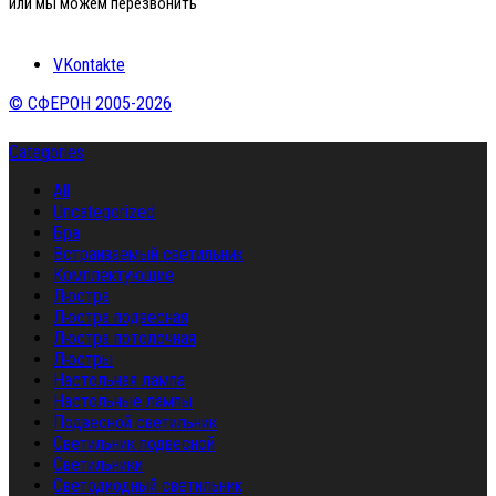
или мы можем перезвонить
VKontakte
© СФЕРОН 2005-2026
Categories
All
Uncategorized
Бра
Встраиваемый светильник
Комплектующие
Люстра
Люстра подвесная
Люстра потолочная
Люстры
Настольная лампа
Настольные лампы
Подвесной светильник
Светильник подвесной
Светильники
Светодиодный светильник