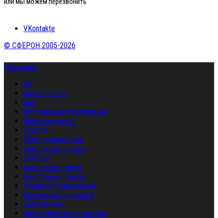
или мы можем перезвонить
VKontakte
© СФЕРОН 2005-2026
Categories
All
Uncategorized
Бра
Встраиваемый светильник
Комплектующие
Люстра
Люстра подвесная
Люстра потолочная
Люстры
Настольная лампа
Настольные лампы
Подвесной светильник
Светильник подвесной
Светильники
Светодиодный светильник