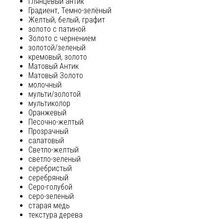
глянцевый антик
Градиент, Темно-зелёный
Желтый, белый, графит
золото с патиной
Золото с чернением
золотой/зеленый
кремовый, золото
Матовый Антик
Матовый Золото
молочный
мульти/золотой
мультиколор
Оранжевый
Песочно-желтый
Прозрачный
салатовый
Светло-желтый
светло-зеленый
серебристый
серебряный
Серо-голубой
серо-зеленый
старая медь
текстура дерева