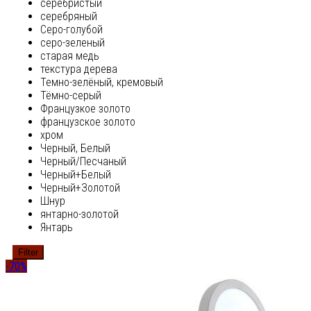
серебристый
серебряный
Серо-голубой
серо-зеленый
старая медь
текстура дерева
Темно-зелёный, кремовый
Тёмно-серый
Французкое золото
французское золото
хром
Черный, Белый
Черный/Песчаный
Черный+Белый
Черный+Золотой
Шнур
янтарно-золотой
Янтарь
Filter
-70%