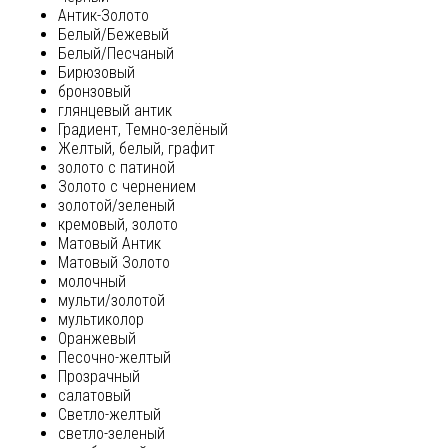
Антик-Золото
Белый/Бежевый
Белый/Песчаный
Бирюзовый
бронзовый
глянцевый антик
Градиент, Темно-зелёный
Желтый, белый, графит
золото с патиной
Золото с чернением
золотой/зеленый
кремовый, золото
Матовый Антик
Матовый Золото
молочный
мульти/золотой
мультиколор
Оранжевый
Песочно-желтый
Прозрачный
салатовый
Светло-желтый
светло-зеленый