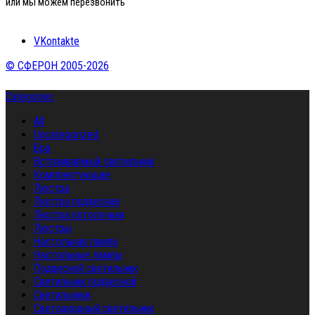
или мы можем перезвонить
VKontakte
© СФЕРОН 2005-2026
Categories
All
Uncategorized
Бра
Встраиваемый светильник
Комплектующие
Люстра
Люстра подвесная
Люстра потолочная
Люстры
Настольная лампа
Настольные лампы
Подвесной светильник
Светильник подвесной
Светильники
Светодиодный светильник