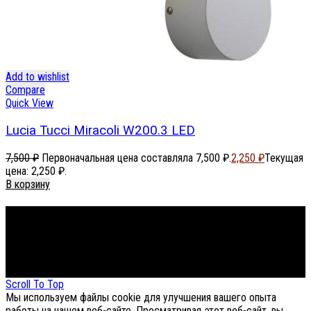
Add to wishlist
Compare
Quick View
Lucia Tucci Miracoli W200.3 LED
7,500
₽
Первоначальная цена составляла 7,500 ₽.
2,250
₽
Текущая
цена: 2,250 ₽.
В корзину
Footer Menu
About The Store
© СФЕРОН 2005-2025
Scroll To Top
Мы используем файлы cookie для улучшения вашего опыта
работы на нашем веб-сайте. Просматривая этот веб-сайт, вы