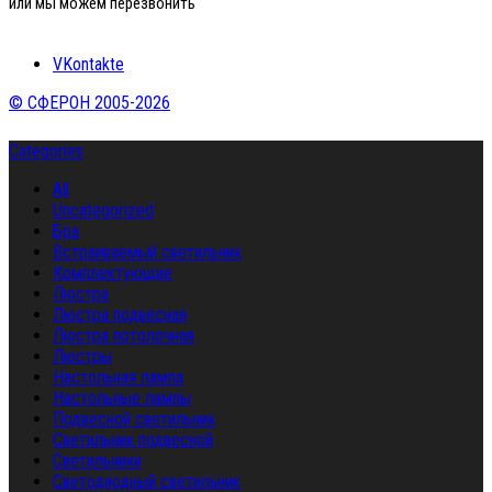
или мы можем перезвонить
VKontakte
© СФЕРОН 2005-2026
Categories
All
Uncategorized
Бра
Встраиваемый светильник
Комплектующие
Люстра
Люстра подвесная
Люстра потолочная
Люстры
Настольная лампа
Настольные лампы
Подвесной светильник
Светильник подвесной
Светильники
Светодиодный светильник