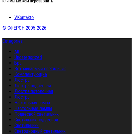
или мы можем перезвонить
VKontakte
© СФЕРОН 2005-2026
Categories
All
Uncategorized
Бра
Встраиваемый светильник
Комплектующие
Люстра
Люстра подвесная
Люстра потолочная
Люстры
Настольная лампа
Настольные лампы
Подвесной светильник
Светильник подвесной
Светильники
Светодиодный светильник