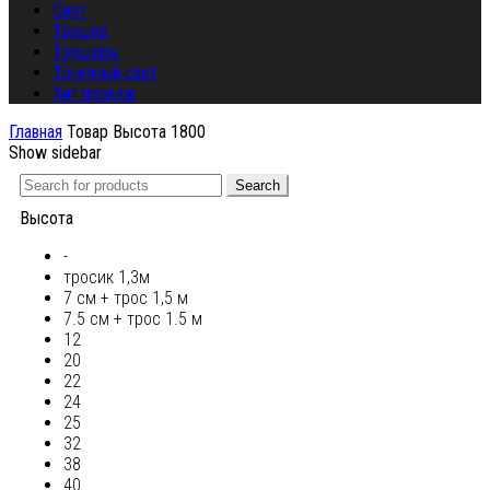
Спот
Торшер
Торшеры
Точечный свет
Хит продаж
Главная
Товар Высота
1800
Show sidebar
Search
Высота
-
тросик 1,3м
7 см + трос 1,5 м
7.5 см + трос 1.5 м
12
20
22
24
25
32
38
40