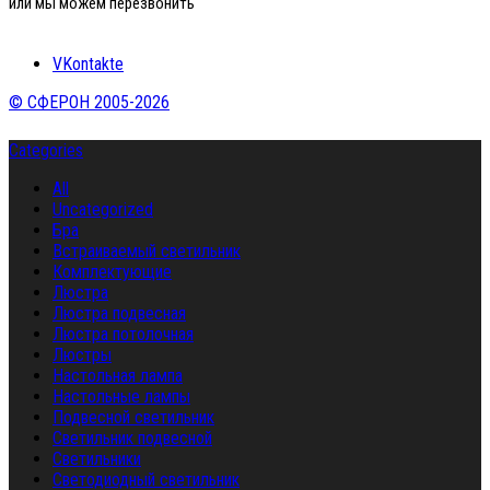
или мы можем перезвонить
VKontakte
© СФЕРОН 2005-2026
Categories
All
Uncategorized
Бра
Встраиваемый светильник
Комплектующие
Люстра
Люстра подвесная
Люстра потолочная
Люстры
Настольная лампа
Настольные лампы
Подвесной светильник
Светильник подвесной
Светильники
Светодиодный светильник