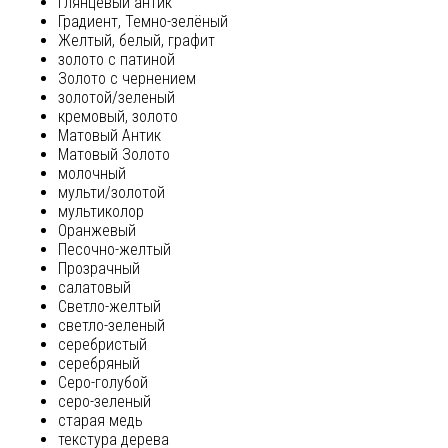
глянцевый антик
Градиент, Темно-зелёный
Желтый, белый, графит
золото с патиной
Золото с чернением
золотой/зеленый
кремовый, золото
Матовый Антик
Матовый Золото
молочный
мульти/золотой
мультиколор
Оранжевый
Песочно-желтый
Прозрачный
салатовый
Светло-желтый
светло-зеленый
серебристый
серебряный
Серо-голубой
серо-зеленый
старая медь
текстура дерева