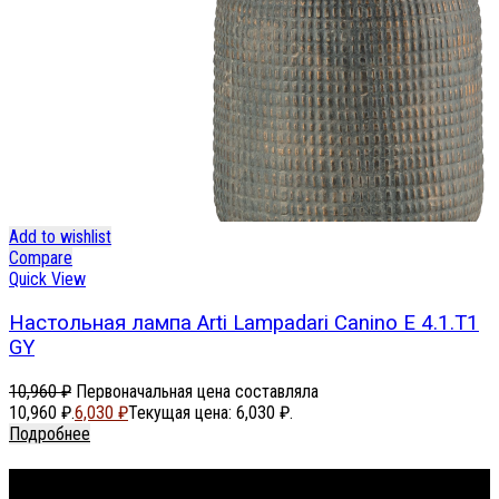
Add to wishlist
Compare
Quick View
Настольная лампа Arti Lampadari Canino E 4.1.T1
GY
10,960
₽
Первоначальная цена составляла
10,960 ₽.
6,030
₽
Текущая цена: 6,030 ₽.
Подробнее
Footer Menu