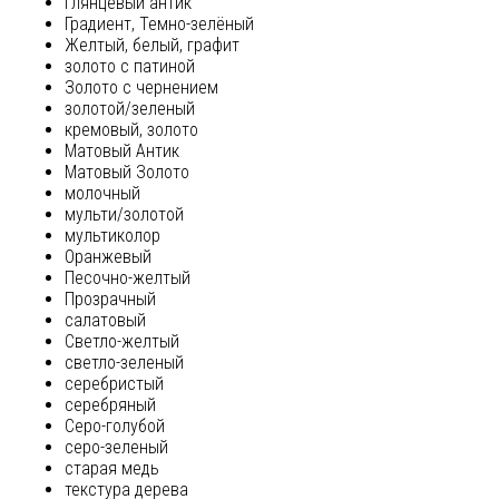
глянцевый антик
Градиент, Темно-зелёный
Желтый, белый, графит
золото с патиной
Золото с чернением
золотой/зеленый
кремовый, золото
Матовый Антик
Матовый Золото
молочный
мульти/золотой
мультиколор
Оранжевый
Песочно-желтый
Прозрачный
салатовый
Светло-желтый
светло-зеленый
серебристый
серебряный
Серо-голубой
серо-зеленый
старая медь
текстура дерева