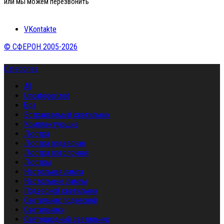
или мы можем перезвонить
VKontakte
© СФЕРОН 2005-2026
Categories
All
Uncategorized
Бра
Встраиваемый светильник
Комплектующие
Люстра
Люстра подвесная
Люстра потолочная
Люстры
Настольная лампа
Настольные лампы
Подвесной светильник
Светильник подвесной
Светильники
Светодиодный светильник