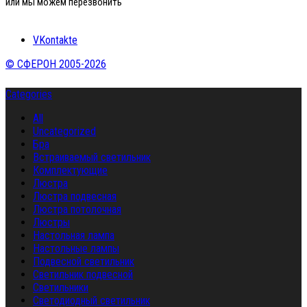
или мы можем перезвонить
VKontakte
© СФЕРОН 2005-2026
Categories
All
Uncategorized
Бра
Встраиваемый светильник
Комплектующие
Люстра
Люстра подвесная
Люстра потолочная
Люстры
Настольная лампа
Настольные лампы
Подвесной светильник
Светильник подвесной
Светильники
Светодиодный светильник