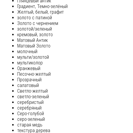
глянцевый антик
Градиент, Темно-зелёный
Желтый, белый, графит
золото с патиной
Золото с чернением
золотой/зеленый
кремовый, золото
Матовый Антик
Матовый Золото
молочный
мульти/золотой
мультиколор
Оранжевый
Песочно-желтый
Прозрачный
салатовый
Светло-желтый
светло-зеленый
серебристый
серебряный
Серо-голубой
серо-зеленый
старая медь
текстура дерева