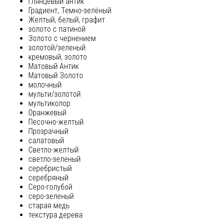
глянцевый антик
Градиент, Темно-зелёный
Желтый, белый, графит
золото с патиной
Золото с чернением
золотой/зеленый
кремовый, золото
Матовый Антик
Матовый Золото
молочный
мульти/золотой
мультиколор
Оранжевый
Песочно-желтый
Прозрачный
салатовый
Светло-желтый
светло-зеленый
серебристый
серебряный
Серо-голубой
серо-зеленый
старая медь
текстура дерева