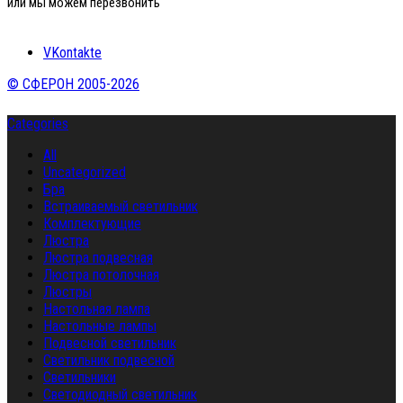
или мы можем перезвонить
VKontakte
© СФЕРОН 2005-2026
Categories
All
Uncategorized
Бра
Встраиваемый светильник
Комплектующие
Люстра
Люстра подвесная
Люстра потолочная
Люстры
Настольная лампа
Настольные лампы
Подвесной светильник
Светильник подвесной
Светильники
Светодиодный светильник